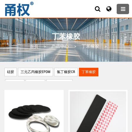
丁苯橡胶
首页
>
产品中心
>
丁苯橡胶
>
硅胶
三元乙丙橡胶EPDM
氯丁橡胶CR
丁苯橡胶
丁腈橡胶
天然橡胶
其它橡胶制品