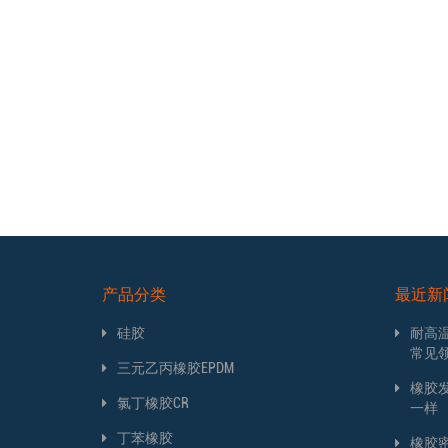
产品分类
最近新
硅胶
耐高
常见
三元乙丙橡胶EPDM
橡胶
氯丁橡胶CR
一样
丁苯橡胶
橡胶